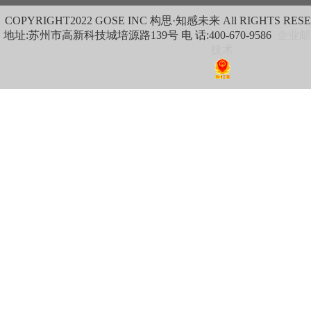
COPYRIGHT
2022 GOSE INC 构思·知感未来 All RIGHTS RES
地址:苏州市高新科技城培源路139号 电 话:400-670-9586
企业邮
技术