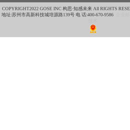
COPYRIGHT
2022 GOSE INC 构思·知感未来 All RIGHTS RES
地址:苏州市高新科技城培源路139号 电 话:400-670-9586
企业邮
技术